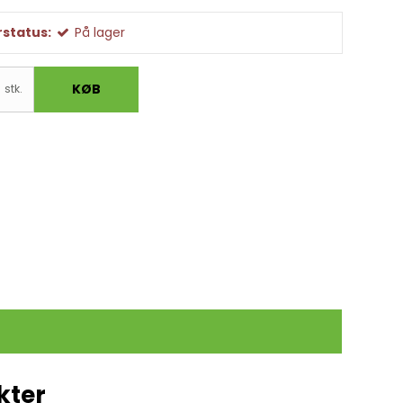
status:
På lager
KØB
stk.
kter