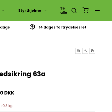
Se
Styrthjelme
alle
3 dage
14 dages fortrydelsesret
se
10 tommer
12 tommer
13 tommer
14 tommer
edsikring 63a
Suzuki fz 50
00 DKK
:
0,3
kg.