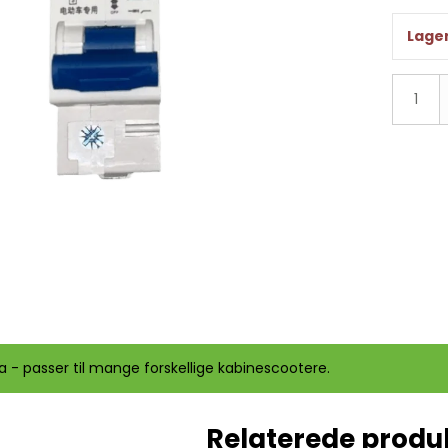
r
Lager
ountry 2
a - passer til mange forskellige kabinescootere.
Relaterede produ