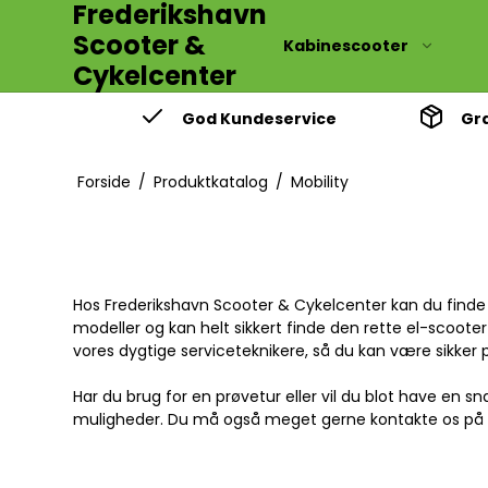
Frederikshavn
Scooter &
Kabinescooter
Cykelcenter
God Kundeservice
Gra
AGM
Dæk
2 takt ol
GEL
Eldele
4 takt ol
Forside
/
Produktkatalog
/
Mobility
Lithium
Hjul/Bremser
Kølervæ
Oplader
Viskersystem
Pleje/ve
Plasticdele
Hos Frederikshavn Scooter & Cykelcenter kan du finde e
modeller og kan helt sikkert finde den rette el-scoote
Hot 50
Hot 50
vores dygtige serviceteknikere, så du kan være sikker 
Eforce R5
Hot 50 e
Har du brug for en prøvetur eller vil du blot have en
B
muligheder. Du må også meget gerne kontakte os p
Eforce R2
Comet E
Eforce DY800