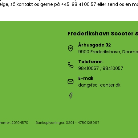
vælge, så kontakt os gerne
på
+45 98 41 00 57 eller send os en m
Frederikshavn Scooter 
Århusgade 32
9900 Frederikshavn, Denma
Telefonnr.
98410057
98410057
/
E-mail
dan@fsc-center.dk
mmer: 20104570
Bankoplysninger: 3201 - 4780128097