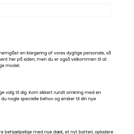
nnemgået en klargøring af vores dygtige personale, så
iment her på siden, men du er også velkommen til at
ige model.
ige valg til dig. Kom sikkert rundt omkring med en
u nogle specielle behov og ønsker til din nye
 være behjælpelige med
nye dæk
, et
nyt batteri
,
opladere