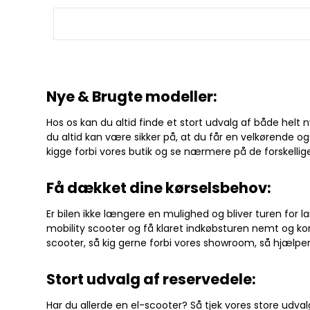
Eforce X3
Garager (covers)
Handske
Twister
C
Nye & Brugte modeller:
Hos os kan du altid finde et stort udvalg af både helt
du altid kan være sikker på, at du får en velkørende 
kigge forbi vores butik og se nærmere på de forskellige
Få dækket dine kørselsbehov:
Er bilen ikke længere en mulighed og bliver turen for l
mobility scooter og få klaret indkøbsturen nemt og ko
scooter, så kig gerne forbi vores showroom, så hjælper v
Stort udvalg af reservedele:
Har du allerde en el-scooter? Så tjek vores store udva