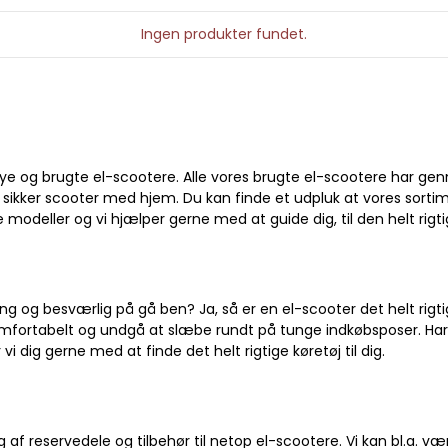
r
Ingen produkter fundet.
ountry 2
 nye og brugte el-scootere. Alle vores brugte el-scootere har ge
og sikker scooter med hjem. Du kan finde et udpluk at vores sort
 modeller og vi hjælper gerne med at guide dig, til den helt rigt
ang og besværlig på gå ben? Ja, så er en el-scooter det helt rigt
mfortabelt og undgå at slæbe rundt på tunge indkøbsposer. Har d
i dig gerne med at finde det helt rigtige køretøj til dig.
lg af reservedele og tilbehør til netop el-scootere. Vi kan bl.a.