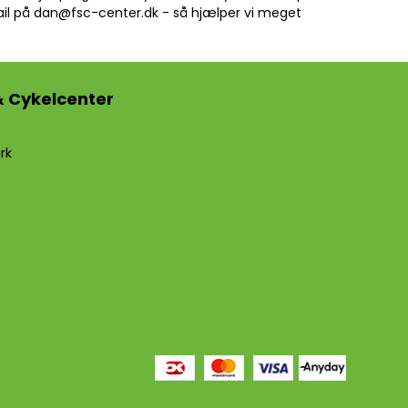
ail på
dan@fsc-center.dk
- så hjælper vi meget
& Cykelcenter
rk