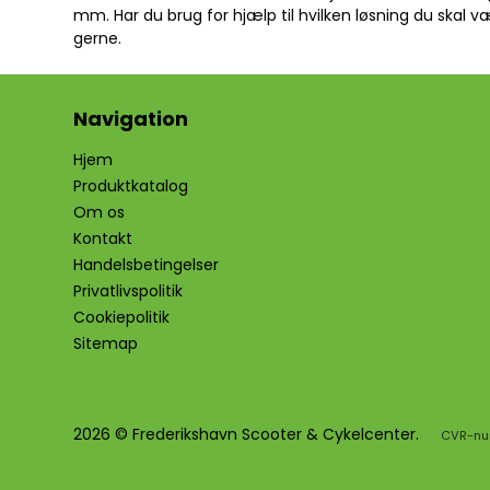
mm. Har du brug for hjælp til hvilken løsning du skal 
gerne.
Navigation
Hjem
Produktkatalog
Om os
Kontakt
Handelsbetingelser
Privatlivspolitik
Cookiepolitik
Sitemap
2026 © Frederikshavn Scooter & Cykelcenter.
CVR-nu