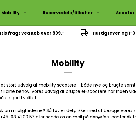
Mobility
Reservedele/tilbehør
Scooter
tis fragt ved køb over 999,-
Hurtig levering 1-
ie
Easygo
Skivebremselå
Fullface
ie
Kædelåse
Flip-up
Mobility
ske
Pilot
dligehold
t stort udvalg af mobility scootere - både nye og brugte samt t
r til dine behov. Vores udvalg af brugte el-scootere har inden v
Fiddle Euro 5
på en god kvalitet.
uro 5
Jet 14 Euro 5
 snak om mulighederne? Så tøv endelig ikke med at besøge vores 
remser
Hjul/bremser
å
+45 98 41 00 57 eller sende os en mail på
dan@fsc-center.dk
f
U 5
Orbit Euro 5