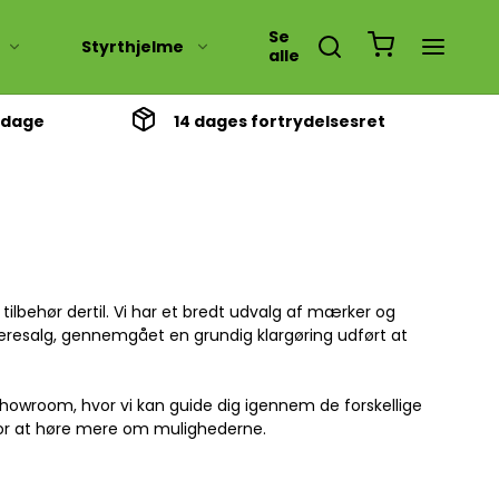
Se
Styrthjelme
alle
3 dage
14 dages fortrydelsesret
se
10 tommer
12 tommer
13 tommer
14 tommer
ilbehør dertil. Vi har et bredt udvalg af mærker og
ideresalg, gennemgået en grundig klargøring udført at
Suzuki fz 50
showroom, hvor vi kan guide dig igennem de forskellige
or at høre mere om mulighederne.