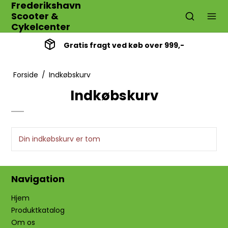
Frederikshavn
Scooter &
Cykelcenter
Gratis fragt ved køb over 999,-
Forside
/
Indkøbskurv
Indkøbskurv
Din indkøbskurv er tom
Navigation
Hjem
Produktkatalog
Om os