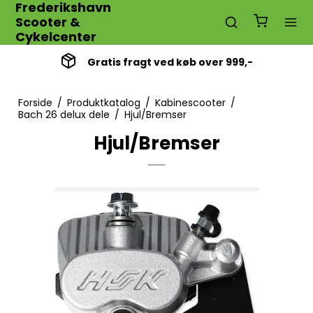
Frederikshavn
Scooter &
Cykelcenter
Hurtig levering 1-3 dage
Forside
/
Produktkatalog
/
Kabinescooter
/
Bach 26 delux dele
/
Hjul/Bremser
Hjul/Bremser