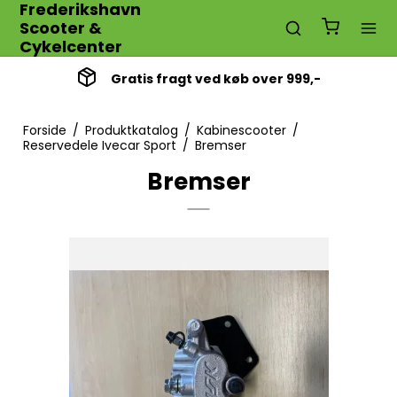
Frederikshavn
Scooter &
Cykelcenter
Gratis fragt ved køb over 999,-
Forside
/
Produktkatalog
/
Kabinescooter
/
Reservedele Ivecar Sport
/
Bremser
Bremser