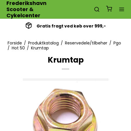
Frederikshavn
Scooter &
Cykelcenter
Gratis fragt ved køb over 999,-
Forside
/
Produktkatalog
/
Reservedele/tilbehør
/
Pgo
/
Hot 50
/
Krumtap
Krumtap